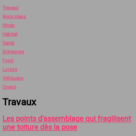
Travaux
Bons plans
Mode
Habitat
Santé
Entreprise
Food
Loisirs
Véhicules
Divers
Travaux
Les points d’assemblage qui fragilisent
une toiture dès la pose