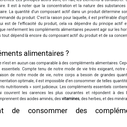
re. Il est à noter que la concentration et la nature des substances 
taire. La quantité d’un composant actif dans un produit détermine so
andé du produit. C’est la raison pour laquelle, il est préférable d’op
ui est de l’efficacité du produit, cela va dépendre du principe actif 
fs que renferment les compléments alimentaires peuvent agir sur les h
is tout dépend là encore du composant actif du produit et de sa concen
ments alimentaires ?
elle n’est en aucun cas comparable à des compléments alimentaires. Ce
nts essentiels. Compte tenu de notre mode de vie très exigeant, notre
aison de notre mode de vie, notre corps a besoin de grandes quant
entation optimale, il est impossible d’en consommer de telles quantit
s nutritionnels » sont judicieux. Les compléments essentiels contien
i couvrent les carences les plus courantes et répondent à des 
mprennent des acides aminés, des
vitamines
, des herbes, et des minér
vant de consommer des complém