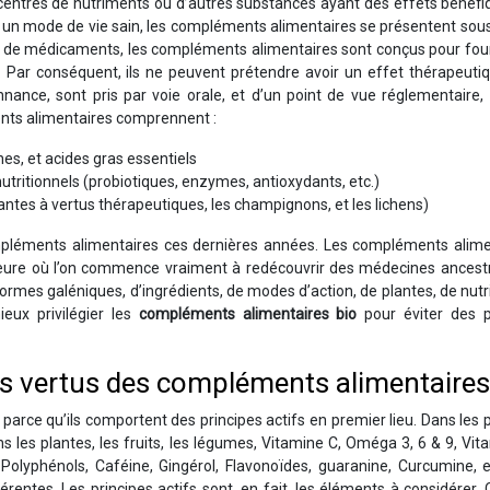
entrés de nutriments ou d’autres substances ayant des effets bénéfi
 à un mode de vie sain, les compléments alimentaires se présentent so
 de médicaments, les compléments alimentaires sont conçus pour four
 Par conséquent, ils ne peuvent prétendre avoir un effet thérapeutiq
nce, sont pris par voie orale, et d’un point de vue réglementaire, i
ts alimentaires comprennent :
es, et acides gras essentiels
tritionnels (probiotiques, enzymes, antioxydants, etc.)
lantes à vertus thérapeutiques, les champignons, et les lichens)
compléments alimentaires ces dernières années. Les compléments alime
’heure où l’on commence vraiment à redécouvrir des médecines ancestr
 formes galéniques, d’ingrédients, de modes d’action, de plantes, de nut
ieux privilégier les
compléments alimentaires bio
pour éviter des p
des vertus des compléments alimentaires
parce qu’ils comportent des principes actifs en premier lieu. Dans les 
 les plantes, les fruits, les légumes, Vitamine C, Oméga 3, 6 & 9, Vit
Polyphénols, Caféine, Gingérol, Flavonoïdes, guaranine, Curcumine, e
entes. Les principes actifs sont, en fait, les éléments à considérer. 