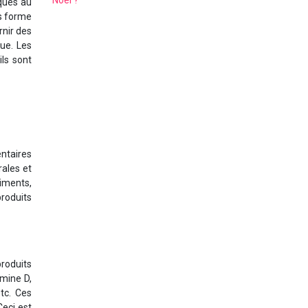
Noël ?
ques au
us forme
nir des
ue. Les
ls sont
ntaires
ales et
riments,
roduits
produits
amine D,
tc. Ces
Ceci est