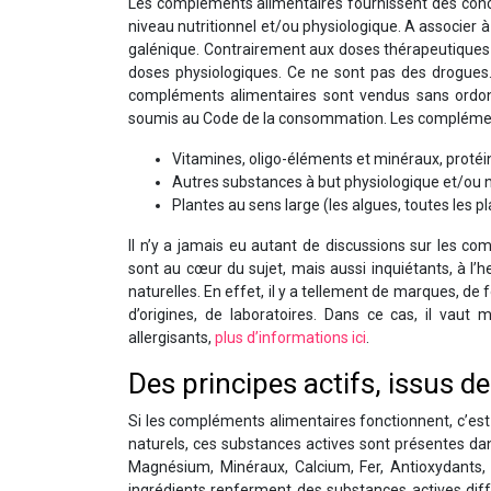
Les compléments alimentaires fournissent des conc
niveau nutritionnel et/ou physiologique. A associer
galénique. Contrairement aux doses thérapeutiques
doses physiologiques. Ce ne sont pas des drogues.
compléments alimentaires sont vendus sans ordonna
soumis au Code de la consommation. Les complémen
Vitamines, oligo-éléments et minéraux, protéin
Autres substances à but physiologique et/ou nu
Plantes au sens large (les algues, toutes les p
Il n’y a jamais eu autant de discussions sur les 
sont au cœur du sujet, mais aussi inquiétants, à l
naturelles. En effet, il y a tellement de marques, de
d’origines, de laboratoires. Dans ce cas, il vaut m
allergisants,
plus d’informations ici
.
Des principes actifs, issus 
Si les compléments alimentaires fonctionnent, c’est 
naturels, ces substances actives sont présentes dans
Magnésium, Minéraux, Calcium, Fer, Antioxydants, 
ingrédients renferment des substances actives différ