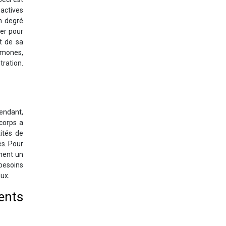
actives
n degré
ter pour
et de sa
ormones,
tration.
pendant,
 corps a
ités de
és. Pour
nent un
besoins
aux.
ents