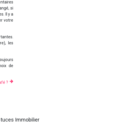
ntaires
angé, si
. Il y a
r votre
tantes.
e), les
toujours
hoix de
afé ?
tuces Immobilier