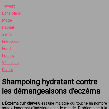
Travaux
Bons plans
Mode
Habitat
Santé
Entreprise
Food
Loisirs
Véhicules
Divers
Shampoing hydratant contre
les démangeaisons d’eczéma
L’
Eczéma cuir chevelu
est une maladie qui touche un nombre
assez important d’individus dans le monde. Problème lié à la