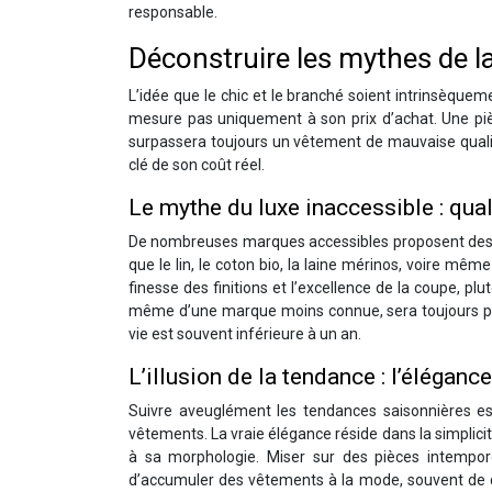
responsable.
Déconstruire les mythes de 
L’idée que le chic et le branché soient intrinsèquem
mesure pas uniquement à son prix d’achat. Une pi
surpassera toujours un vêtement de mauvaise quali
clé de son coût réel.
Le mythe du luxe inaccessible : qualit
De nombreuses marques accessibles proposent des vê
que le lin, le coton bio, la laine mérinos, voire mêm
finesse des finitions et l’excellence de la coupe, plu
même d’une marque moins connue, sera toujours plu
vie est souvent inférieure à un an.
L’illusion de la tendance : l’éléga
Suivre aveuglément les tendances saisonnières es
vêtements. La vraie élégance réside dans la simplici
à sa morphologie. Miser sur des pièces intempore
d’accumuler des vêtements à la mode, souvent de qua