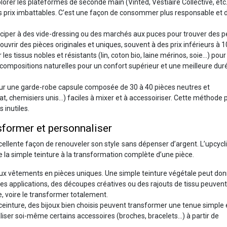
lorer les plateformes de seconde main (Vinted, Vestiaire Collective, etc
es prix imbattables. C’est une façon de consommer plus responsable et 
iciper à des vide-dressing ou des marchés aux puces pour trouver des p
ouvrir des pièces originales et uniques, souvent à des prix inférieurs à 1
 les tissus nobles et résistants (lin, coton bio, laine mérinos, soie…) pour
es compositions naturelles pour un confort supérieur et une meilleure dur
ur une garde-robe capsule composée de 30 à 40 pièces neutres et
oat, chemisiers unis…) faciles à mixer et à accessoiriser. Cette méthode
 inutiles.
sformer et personnaliser
llente façon de renouveler son style sans dépenser d’argent. L’upcycli
 de la simple teinture à la transformation complète d’une pièce.
ux vêtements en pièces uniques. Une simple teinture végétale peut don
des applications, des découpes créatives ou des rajouts de tissu peuvent
 voire le transformer totalement.
ceinture, des bijoux bien choisis peuvent transformer une tenue simple
liser soi-même certains accessoires (broches, bracelets…) à partir de