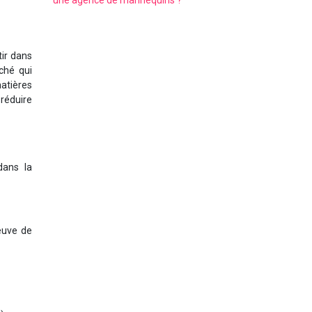
une agence de mannequins ?
tir dans
ché qui
atières
réduire
dans la
reuve de