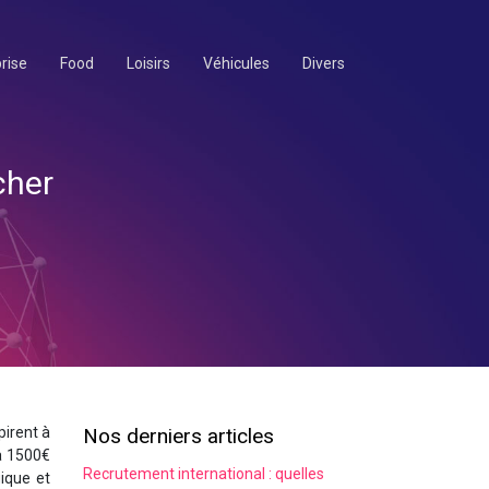
rise
Food
Loisirs
Véhicules
Divers
cher
irent à
Nos derniers articles
 à 1500€
Recrutement international : quelles
gique et