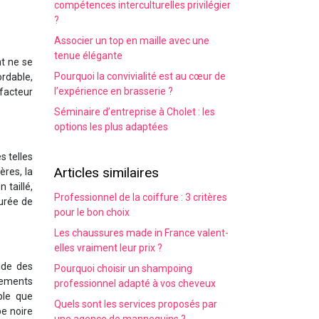
compétences interculturelles privilégier
?
Associer un top en maille avec une
tenue élégante
nt ne se
Pourquoi la convivialité est au cœur de
rdable,
l’expérience en brasserie ?
facteur
Séminaire d’entreprise à Cholet : les
options les plus adaptées
s telles
Articles similaires
ères, la
 taillé,
Professionnel de la coiffure : 3 critères
urée de
pour le bon choix
Les chaussures made in France valent-
elles vraiment leur prix ?
ide des
Pourquoi choisir un shampoing
êtements
professionnel adapté à vos cheveux
ble que
Quels sont les services proposés par
be noire