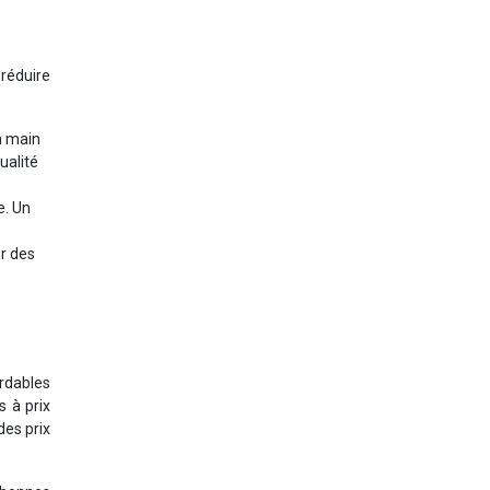
 réduire
a main
ualité
e. Un
er des
ordables
s à prix
des prix