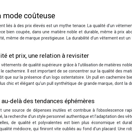
la mode coûteuse
ent liés à des prix élevés est un mythe tenace. La qualité d’un vêteme
èce bien coupée, dans une matière noble et durable, même à prix abo
té, même de marque prestigieuse. La durabilité d’un vêtement est un 
é et prix, une relation à revisiter
tements de qualité supérieure grâce à l’utilisation de matières noble
e le cachemire. Il est important de se concentrer sur la qualité des mati
tôt que sur la présence d’un logo ostentatoire. Un pull en cachemire bien
s chic et élégant qu’un pull synthétique de grande marque, dont la d
nce au-delà des tendances éphémères
t une source de dépenses inutiles et contribue à l’obsolescence rap
té, la recherche d’un style personnel authentique et l’adaptation des v
lles, de qualité et polyvalentes est bien plus économique et dura
lité médiocre, qui finiront vite oubliés au fond d’un placard. Une ro