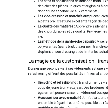
Les sites et applications de seconde main :
Exp
dénicher des pièces uniques et originales à d
donner une seconde vie aux vêtements.
Les vide-dressing et marchés aux puces :
Part
à petits prix. C’est une excellente façon de déc
La qualité des matières :
Apprendre à identifier
des choix durables et de qualité. Privilégier l
vie.
La méthode de la garde-robe capsule :
Miser s
polyvalentes (jeans brut, blazer noir, trench-c
d’optimiser son dressing et de limiter les achats
La magie de la customisation : tran
Donner une seconde vie à ses vêtements est une exce
refashioning offrent des possibilités infinies, allant
Upcycling et refashioning :
Transformer de vie
coup de jeune à un vieux jean. Des broderies, 
également personnaliser un vêtement basique,
Accessoiriser avec créativité :
Un foulard, une 
ensemble élégant. Il est même possible de réa
matériaux de récupération.