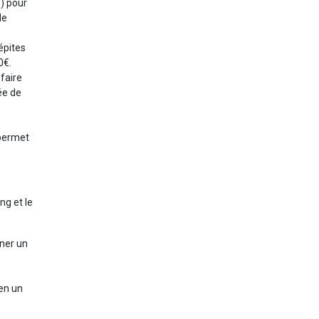
.) pour
de
épites
0€.
 faire
ée de
 permet
ng et le
ner un
 en un