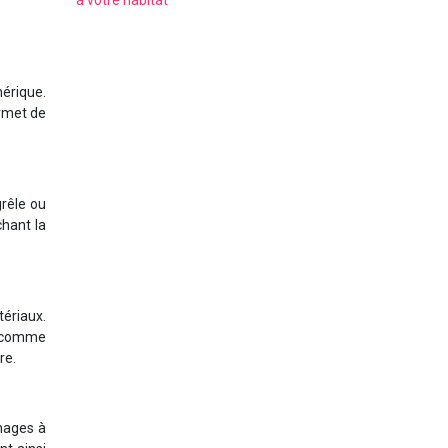
à votre habitat
hérique.
ermet de
grêle ou
chant la
tériaux.
it comme
re.
mages à