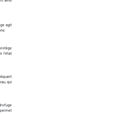
t ainsi
uge agit
ons.
 protège
 l’état
pliquant
eau, qui
drofuge
a permet