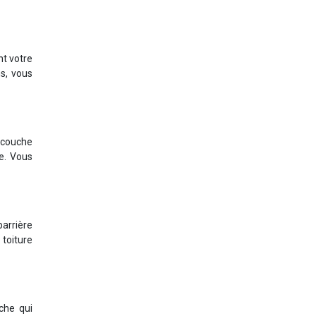
nt votre
ns, vous
 couche
re. Vous
arrière
 toiture
che qui