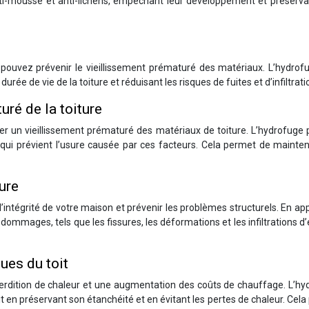
ti-mousse et anti-lichens, empêchant leur développement et préservan
 pouvez prévenir le vieillissement prématuré des matériaux. L’hydrof
rée de vie de la toiture et réduisant les risques de fuites et d’infiltrati
uré de la toiture
ser un vieillissement prématuré des matériaux de toiture. L’hydrofuge
i prévient l’usure causée par ces facteurs. Cela permet de maintenir
ture
l’intégrité de votre maison et prévenir les problèmes structurels. En ap
dommages, tels que les fissures, les déformations et les infiltrations d’
ues du toit
erdition de chaleur et une augmentation des coûts de chauffage. L’hy
 en préservant son étanchéité et en évitant les pertes de chaleur. Cel