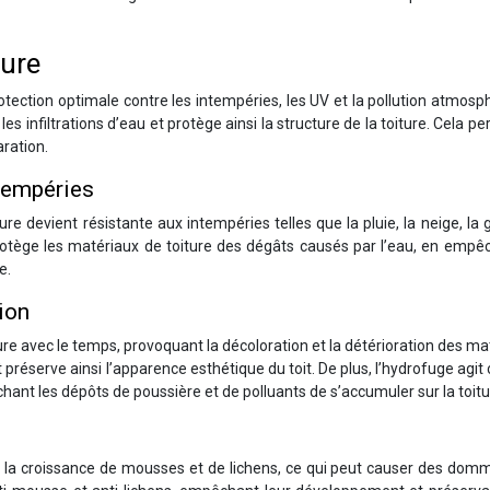
ture
tection optimale contre les intempéries, les UV et la pollution atmosp
es infiltrations d’eau et protège ainsi la structure de la toiture. Cela p
aration.
ntempéries
iture devient résistante aux intempéries telles que la pluie, la neige, la 
rotège les matériaux de toiture des dégâts causés par l’eau, en empê
e.
tion
e avec le temps, provoquant la décoloration et la détérioration des ma
t préserve ainsi l’apparence esthétique du toit. De plus, l’hydrofuge ag
hant les dépôts de poussière et de polluants de s’accumuler sur la toitu
r la croissance de mousses et de lichens, ce qui peut causer des dom