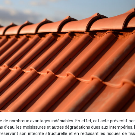
nte de nombreux avantages indéniables. En effet, cet acte préventif p
ions d’eau, les moisissures et autres dégradations dues aux intempéries. 
préservant son intégrité structurelle et en réduisant les risques de fis