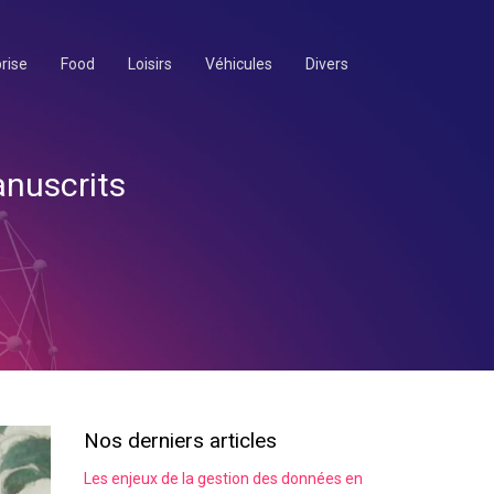
rise
Food
Loisirs
Véhicules
Divers
anuscrits
Nos derniers articles
Les enjeux de la gestion des données en