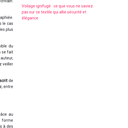
crivain.
Voilage ignifugé : ce que vous ne saviez
pas sur ce textile qui allie sécurité et
raphiée.
élégance
s le cas
des plus
sible du
 se fait
 auteur,
 veiller
crit
de
z, entre
râce au
s forme
s à des