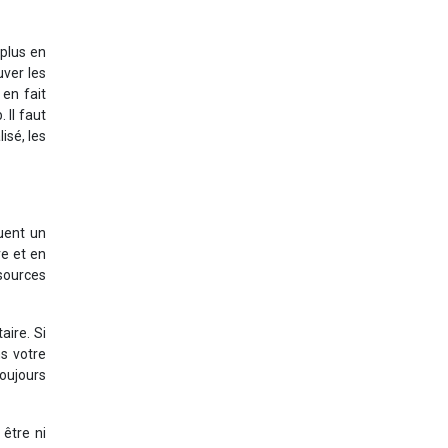
 plus en
uver les
en fait
 Il faut
isé, les
tuent un
re et en
sources
aire. Si
s votre
toujours
 être ni