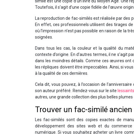
similé est une copie d’un livre du Moyen Âge. Une re
Toutefois, il s’agit d’une copie fidèle de l’œuvre origin
La reproduction de fac-similés est réalisée par des p
En effet, ces professionnels utilisent des tirages de
où l’impression n’est pas possible en raison de la trè
soignées.
Dans tous les cas, la couleur et la qualité du maté
contexte d’origine. En d’autres termes, il ne s’agit p
dans les moindres détails. Comme ces œuvres ont de
les répliques doivent être impeccables. Ainsi, si vo
à la qualité de ces dernières.
Cela dit, vous pouvez, à l’occasion de l’anniversaire 
son auteur préféré. Rendez-vous sur le site
lessaint
autres, une grande collection des plus belles plumes d
Trouver un fac-similé ancien 
Les fac-similés sont des copies exactes de manuscr
développement des sites web et du commerce é
numérique. Si vous souhaitez acheter un livre co