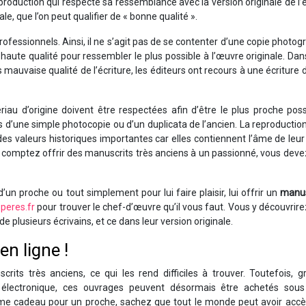
production qui respecte sa ressemblance avec la version originale de l’é
ale, que l’on peut qualifier de « bonne qualité ».
rofessionnels. Ainsi, il ne s’agit pas de se contenter d’une copie photog
 haute qualité pour ressembler le plus possible à l’œuvre originale. Dan
s mauvaise qualité de l’écriture, les éditeurs ont recours à une écriture 
riau d’origine doivent être respectées afin d’être le plus proche pos
as d’une simple photocopie ou d’un duplicata de l’ancien. La reproduction
s valeurs historiques importantes car elles contiennent l’âme de leur
us comptez offrir des manuscrits très anciens à un passionné, vous devez
d’un proche ou tout simplement pour lui faire plaisir, lui offrir un
manus
speres.fr
pour trouver le chef-d’œuvre qu’il vous faut. Vous y découvrire
e plusieurs écrivains, et ce dans leur version originale.
en ligne !
its très anciens, ce qui les rend difficiles à trouver. Toutefois, g
lectronique, ces ouvrages peuvent désormais être achetés sou
mme cadeau pour un proche, sachez que tout le monde peut avoir accè