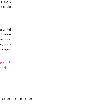
ne sont
rvant la
à un tel
et bonne
 où vous
re, vous
en ligne
le au
nseil
tuces Immobilier