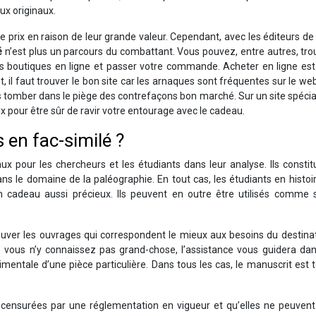
ux originaux.
de prix en raison de leur grande valeur. Cependant, avec les éditeurs de
é
n’est plus un parcours du combattant. Vous pouvez, entre autres, tro
s boutiques en ligne et passer votre commande. Acheter en ligne est 
l faut trouver le bon site car les arnaques sont fréquentes sur le web.
 tomber dans le piège des contrefaçons bon marché. Sur un site spécial
x pour être sûr de ravir votre entourage avec le cadeau.
 en fac-similé ?
ux pour les chercheurs et les étudiants dans leur analyse. Ils consti
s le domaine de la paléographie. En tout cas, les étudiants en histoi
n cadeau aussi précieux. Ils peuvent en outre être utilisés comme 
ouver les ouvrages qui correspondent le mieux aux besoins du destinat
 vous n’y connaissez pas grand-chose, l’assistance vous guidera dan
timentale d’une pièce particulière. Dans tous les cas, le manuscrit est 
t censurées par une réglementation en vigueur et qu’elles ne peuvent