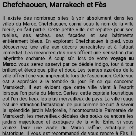
Chefchaouen, Marrakech et Fès
Il existe des nombreux sites à voir absolument dans les
villes du Maroc. Chefchaouen, connu sous le nom de la ville
bleue, en fait partie. Cette petite ville est réputée pour ses
ruelles, ses arches, ses façades et ses bâtiments
entièrement bleus. En explorant Chefchaouen à pied, vous
découvrirez une ville aux décors surréalistes et à l’attrait
immédiat. Les méandres des rues offrent une sensation d’un
labyrinthe enchanté. À coup sûr, lors de votre
voyage au
Maroc
, vous serez asservi par ce dédale indigo, tour à tour
brillant et électrique, pâle et doux. Les teintes azurées de la
ville offrent une vue imprenable lors de l’ascension. Cette vue
est à apprécier à la tombée du jour. En ce qui concerne
Marrakech, il est évident que cette ville vient à l’esprit
lorsque l’on parle du Maroc. Certes, cette capitale touristique
est l’un des lieux les plus merveilleux du pays. La ville rouge
est une attraction fantastique, de jour comme de nuit. À savoir
le splendide jardin Marjorelle, l’incontournable Palmeraie de
Marrakech, les merveilleux dédales des souks ou encore les
jardins majestueux et exotiques de la ville. Enfin, si vous
voulez faire une visite du Maroc raffiné, artistique et
historique, il vous est recommandé de vous rendre à Fès. Il