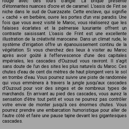
rouge avec des tours d’angle. La brique présente
d’étonnantes nuances d’ocre et de caramel. L’oasis de Fint se
niche dans le sud de Ouarzazate. Cette enclave, qui signifie
« caché » en berbère, ouvre les portes d’un vrai paradis. Une
fois que vous avez visité le Maroc, vous réaliserez que les
falaises écarlates et la palmeraie luxuriante offrent un
contraste saisissant. L’oasis de Frint est une excellente
illustration de la créativité marocaine. Dans un climat rude, le
système d’irrigation offre un épanouissement continu de la
végétation. Si vous cherchez des lieux à visiter au Maroc
après avoir goûté à l’effervescence d’une des capitales
impériales, les cascades d’Ouzoud vous raviront. Il s’agit
sans doute de l’un des sites les plus naturels du Maroc. Ces
chutes d’eau de cent dix mètres de haut plongent vers le sol
en trombe d’eau. Vous pourrez suivre une piste de randonnée
qui vous emmènera à travers la jungle jusqu’aux cascades
d’Ouzoud pour voir des singes et de nombreux types de
marchands. En arrivant au pied des cascades, vous aurez la
sensation d’être tout petit et vous ne pourrez pas contrôler
votre envie de monter jusqu’à ces énormes chutes. Vous
pourrez prendre une embarcation humoristique pour aller de
l’autre côté et faire une pause tajine devant les gigantesques
cascades.