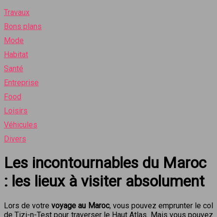
Travaux
Bons plans
Mode
Habitat
Santé
Entreprise
Food
Loisirs
Véhicules
Divers
Les incontournables du Maroc
: les lieux à visiter absolument
Lors de votre
voyage au Maroc
, vous pouvez emprunter le col
de Tizi-n-Test pour traverser le Haut Atlas. Mais vous pouvez