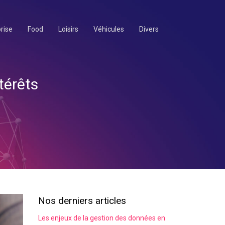
rise
Food
Loisirs
Véhicules
Divers
ntérêts
Nos derniers articles
Les enjeux de la gestion des données en