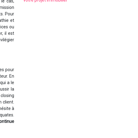
votre projet immobilier
le cas,
 mission
ts. Pour
athie et
vices ou
, il est
vilégier
des pour
teur. En
qui a le
ussir la
 closing
 client.
hésite à
équates.
ontinue