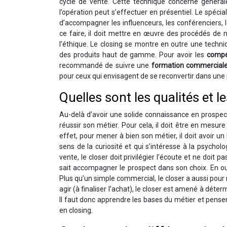
cycle de vente. Cette technique concerne général
l’opération peut s’effectuer en présentiel. Le spécia
d’accompagner les influenceurs, les conférenciers, l
ce faire, il doit mettre en œuvre des procédés de 
l’éthique. Le closing se montre en outre une techni
des produits haut de gamme. Pour avoir les
compé
recommandé de suivre une
formation commercial
pour ceux qui envisagent de se reconvertir dans une
Quelles sont les qualités et l
Au-delà d’avoir une solide connaissance en prospec
réussir son métier. Pour cela, il doit être en mesur
effet, pour mener à bien son métier, il doit avoir un
sens de la curiosité et qui s’intéresse à la psycholo
vente, le closer doit privilégier l’écoute et ne doit 
sait accompagner le prospect dans son choix. En outr
Plus qu’un simple commercial, le closer a aussi pour r
agir (à finaliser l’achat), le closer est amené à dét
Il faut donc apprendre les bases du métier et pen
en closing.