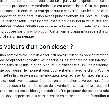
ement les ventes des produits de luxe par voie téléphonique. Selon 
liste qui pratique cette méthodologie est appelé closer. Celui-ci a pour
es coachs ou encore les entrepreneurs à convertir leurs leads en clien
négociation et de persuasion axées principalement sur l’écoute, l’emp
que indispensable, voire incontournable pour assurer la vente des ser
tences professionnelles
nécessaires à l’exercice du métier d’un closer
e
proposée par
Closer Evolution
. Cette forme d’apprentissage est à pri
 profession numérique.
es valeurs d’un bon closer ?
tion commerciale, un bon closer doit savoir utiliser les bonnes métho
e de comprendre l’émotion, les besoins et les attentes de son interlocu
 bon sens de l’éthique et de l’écoute. Un
closer
est aussi une personne 
gie pour définir le moment idéal pour entretenir avec le client. Pour ré
pas mettre la pression à son interlocuteur pour acheter. Un spécialiste du
e, il doit avoir la capacité de suggérer une alternative optimale à son
ôle de réussir la dernière étape de la vente. Dans le cas où le prospect 
erminer les sources du blocage et doit en effet proposer des solutions ad
ser au développement des compétences en optant pour une
formation c