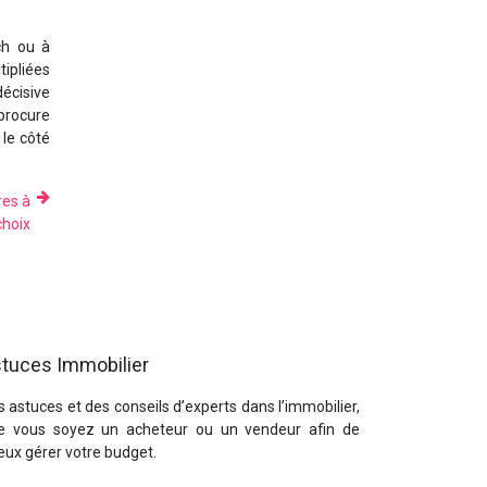
ch ou à
tipliées
décisive
procure
 le côté
res à
choix
tuces Immobilier
 astuces et des conseils d’experts dans l’immobilier,
e vous soyez un acheteur ou un vendeur afin de
eux gérer votre budget.