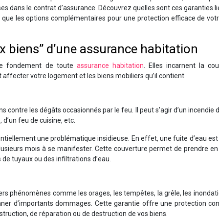
ses dans le contrat d’assurance. Découvrez quelles sont ces garanties l
si que les options complémentaires pour une protection efficace de vot
 biens” d’une assurance habitation
le fondement de toute
assurance habitation
. Elles incarnent la co
t affecter votre logement et les biens mobiliers qu’il contient.
s contre les dégâts occasionnés par le feu. Il peut s’agir d’un incendie d
 d’un feu de cuisine, etc.
tiellement une problématique insidieuse. En effet, une fuite d’eau est
lusieurs mois à se manifester. Cette couverture permet de prendre en
 de tuyaux ou des infiltrations d’eau.
ers phénomènes comme les orages, les tempêtes, la grêle, les inondati
nner d’importants dommages. Cette garantie offre une protection con
truction, de réparation ou de destruction de vos biens.