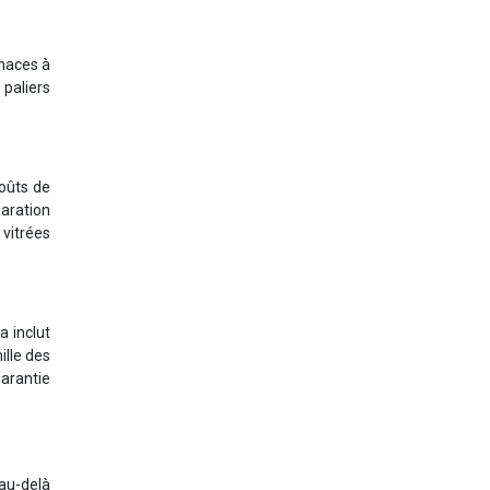
enaces à
paliers
coûts de
paration
vitrées
a inclut
ille des
garantie
 au-delà