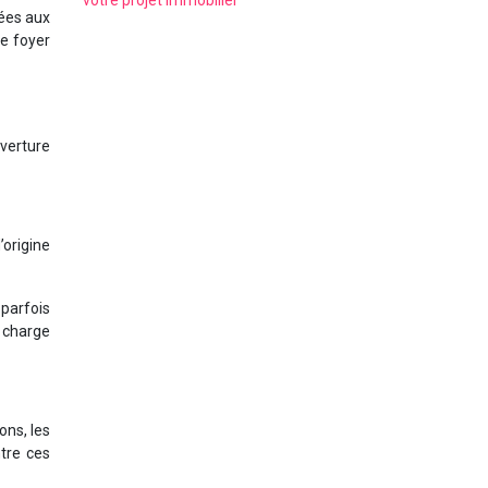
votre projet immobilier
iées aux
re foyer
uverture
’origine
 parfois
 charge
ons, les
tre ces