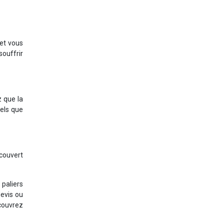
 et vous
souffrir
z que la
tels que
 couvert
 paliers
devis ou
écouvrez